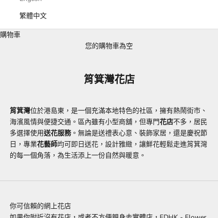
繁體中文
購物車
您的購物車為空
筲箕灣花店
筲箕灣
位於港島東，是一個充滿本地特色的社區，擁有熱鬧街市、
海濱風情與便捷交通。區內雖有小型商舖，但專門
花店
不多，居民
多選擇使用
送花服務
。無論是送禮表心意、裝飾家居，還是慶祝節
日，專業
花藝師
均可即日送花，設計雅緻，讓鮮花輕鬆走進筲箕灣
的每一個角落，為生活添上一份自然與暖意。
你可信賴的網上花店
如果你附近沒有花店，或者不方便親身去實體店，
FDHK - Flower