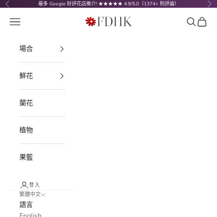
跳至內容
最多 Google 好評花店推介! ★★★★★ 4.9/5.0（1374+ 則評論）
上一個
下
FDHK - Flower Delivery Hong Kong
選單
搜尋
購物車
場合
鮮花
蘭花
植物
果籃
登入
繁體中文
語言
English