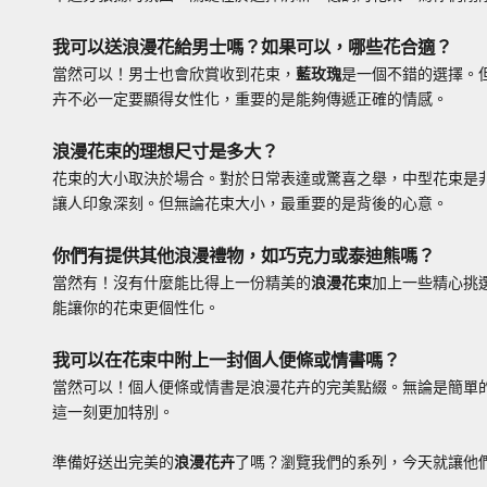
我可以送浪漫花給男士嗎？如果可以，哪些花合適？
當然可以！男士也會欣賞收到花束，
藍玫瑰
是一個不錯的選擇。
卉不必一定要顯得女性化，重要的是能夠傳遞正確的情感。
浪漫花束的理想尺寸是多大？
花束的大小取決於場合。對於日常表達或驚喜之舉，中型花束是
讓人印象深刻。但無論花束大小，最重要的是背後的心意。
你們有提供其他浪漫禮物，如巧克力或泰迪熊嗎？
當然有！沒有什麼能比得上一份精美的
浪漫花束
加上一些精心挑
能讓你的花束更個性化。
我可以在花束中附上一封個人便條或情書嗎？
當然可以！個人便條或情書是浪漫花卉的完美點綴。無論是簡單
這一刻更加特別。
準備好送出完美的
浪漫花卉
了嗎？瀏覽我們的系列，今天就讓他