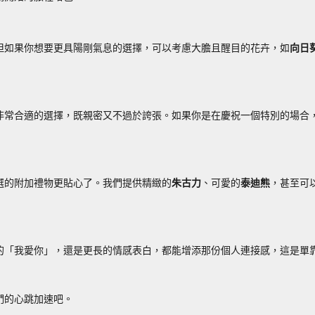
但如果你想要更具陽剛氣息的選擇，可以考慮大膽且醒目的花卉，如
向日
非常合適的選擇，既親密又不過於誇張。如果你是在慶祝一個特別的場合
選的附加禮物更貼心了。我們提供精緻的
朱古力
、可愛的
泰迪熊
，甚至可
的「我愛你」，還是更長的情感表白，都能增添那份個人連接感，這是單
們的心跳加速吧。