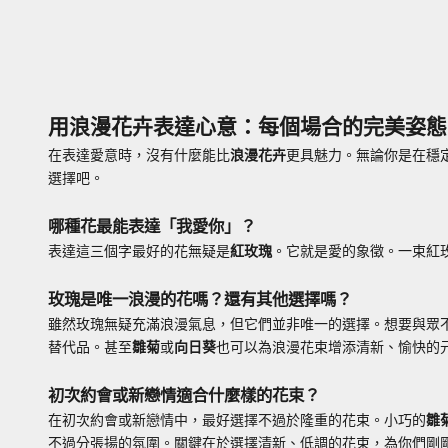
用浪漫花卉表達心意：每個場合的完美姿態
在表達愛意時，沒有什麼能比
浪漫花卉
更具魅力。無論你是在穩
選擇吧。
哪種花最能表達「我愛你」？
表達這三個字最好的花無疑是
紅玫瑰
。它就是愛的象徵。一束紅
玫瑰是唯一浪漫的花嗎？還有其他選擇嗎？
雖然玫瑰無疑充滿浪漫氣息，但它們並非唯一的選擇。想要與眾
替代品。甚至
雛菊
或
向日葵
也可以為浪漫花束增添清新、愉快的
初次約會或新戀情適合什麼樣的花束？
在初次約會或新戀情中，最好選擇不過於隆重的花束。小巧的
雛
不過分張揚的氛圍。關鍵在於選擇清新、低調的花束，為你們剛