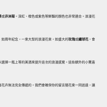
葵
或
非洲菊
。深紅、橙色或紫色等鮮豔的顏色也非常適合。浪漫花
，如周年紀念，一束大型的浪漫花束，如盛大的
玫瑰
或
繡球花
，會
以選擇一瓶上等的美酒來提升這次的浪漫感覺。這些額外的小驚喜
靠花卉無法完全傳遞的。我們會確保你的留言隨花束一同送達，讓