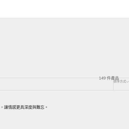
149 件產品
排序方式
，讓情感更具深度與難忘。
查詢