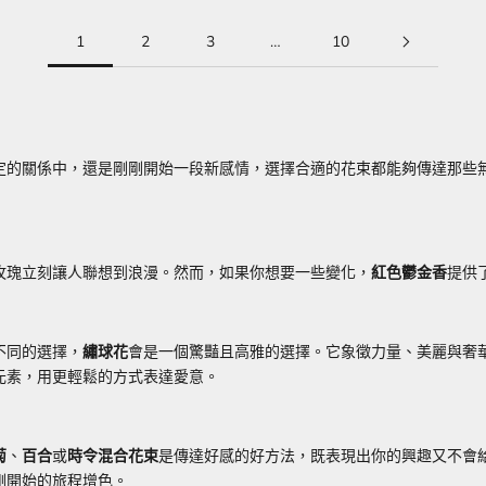
1
2
3
…
10
定的關係中，還是剛剛開始一段新感情，選擇合適的花束都能夠傳達那些
玫瑰立刻讓人聯想到浪漫。然而，如果你想要一些變化，
紅色鬱金香
提供
不同的選擇，
繡球花
會是一個驚豔且高雅的選擇。它象徵力量、美麗與奢
元素，用更輕鬆的方式表達愛意。
菊
、
百合
或
時令混合花束
是傳達好感的好方法，既表現出你的興趣又不會
剛開始的旅程增色。