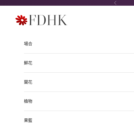
跳至內容
上一個
FDHK - Flower Delivery Hong Kong
場合
鮮花
蘭花
植物
果籃