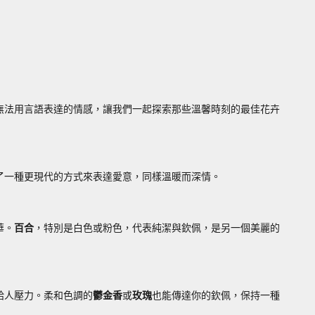
無法用言語表達的情感，讓我們一起探索那些溫馨時刻的最佳花卉
了一種更現代的方式來表達愛意，同樣溫暖而深情。
華。
百合
，特別是白色或粉色，代表純潔與欽佩，是另一個美麗的
給人壓力。柔和色調的
鬱金香
或
玫瑰
也能傳達你的欽佩，保持一種